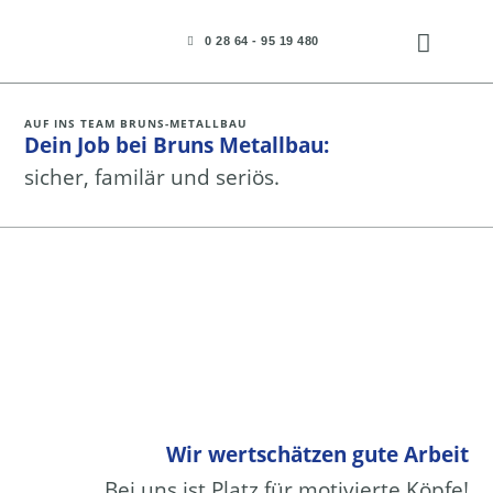
Zum
Inhalt
0 28 64 - 95 19 480
springen
LEISTUNGEN AUS EINER HAND
AUF INS TEAM BRUNS-METALLBAU
Dein Job bei Bruns Metallbau:
sicher, familär und seriös.
Wir wertschätzen gute Arbeit
Bei uns ist Platz für motivierte Köpfe!