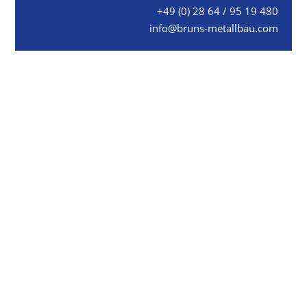
+49 (0) 28 64 / 95 19 480
info@bruns-metallbau.com
Metallbau Bruns GmbH & Co. KG
Raiffeisenstraße 12
48734 Reken / Maria Veen
Fon +49 (0) 28 64 / 95 19 480
Fax +49 (0) 28 64 / 95 19 4829
info@bruns-metallbau.com
UNTERNEHMEN
Karriere / Jobs